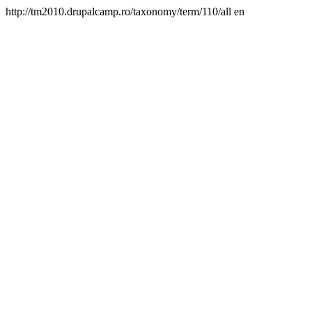
http://tm2010.drupalcamp.ro/taxonomy/term/110/all
en