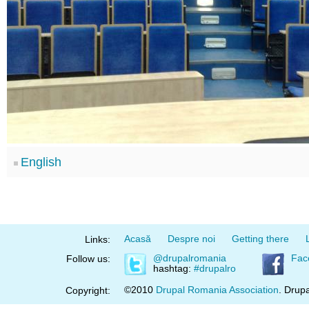
English
Acasă
Despre noi
Getting there
Links:
@drupalromania
Fac
Follow us:
hashtag:
#drupalro
©2010
Drupal Romania Association
. Drupa
Copyright: