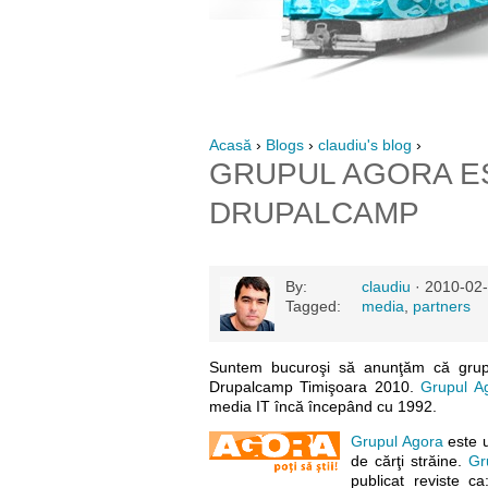
Acasă
›
Blogs
›
claudiu's blog
›
GRUPUL AGORA ES
DRUPALCAMP
By:
claudiu
· 2010-02-
Tagged:
media
,
partners
Suntem bucuroşi să anunţăm că gru
Drupalcamp Timişoara 2010.
Grupul A
media IT încă începând cu 1992.
Grupul Agora
este u
de cărţi străine.
Gr
publicat reviste 