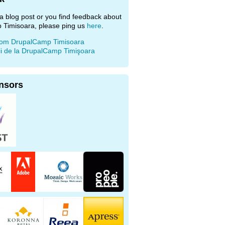
e a blog post or you find feedback about
 Timisoara, please ping us
here
.
rom DrupalCamp Timisoara
ii de la DrupalCamp Timişoara
nsors