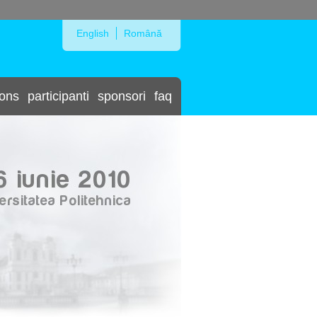
Skip to Navigation
English
Română
ions
participanti
sponsori
faq