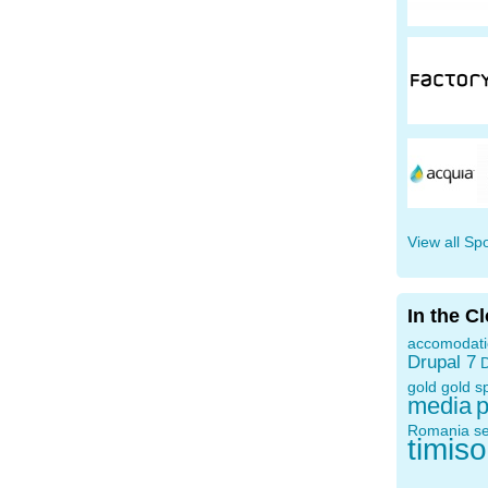
View all Sp
In the C
accomodat
Drupal 7
D
gold
gold s
media
p
Romania
s
timis