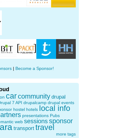
onsors
|
Become a Sponsor!
loud
car
community
drupal
ion
rupal 7 API
drupalcamp
drupal events
local info
ponsor
hostel
hotels
artners
presentations
Pubs
sponsor
sessions
emantic web
oara
travel
transport
more tags