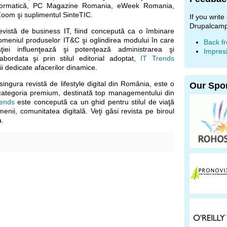
formatică, PC Magazine Romania, eWeek Romania,
oom şi suplimentul SinteTIC.
If you writ
Drupalcamp
vistă de business IT, fiind concepută ca o îmbinare
domeniul produselor IT&C şi oglindirea modului în care
Back f
aţiei influenţează şi potenţează administrarea şi
Impres
abordata şi prin stilul editorial adoptat,
IT Trends
i dedicate afacerilor dinamice.
ingura revistă de lifestyle digital din România, este o
Our Spo
 categoria premium, destinată top managementului din
rends
este concepută ca un ghid pentru stilul de viaţă
menii, comunitatea digitală. Veţi găsi revista pe biroul
a.