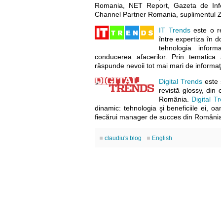
Romania, NET Report, Gazeta de In
Channel Partner Romania, suplimentul Z
IT Trends
este o re
între expertiza în 
tehnologia inform
conducerea afacerilor. Prin tematica 
răspunde nevoii tot mai mari de informaţi
Digital Trends
este s
revistă glossy, din
România.
Digital T
dinamic: tehnologia şi beneficiile ei, oa
fiecărui manager de succes din Români
claudiu's blog
English